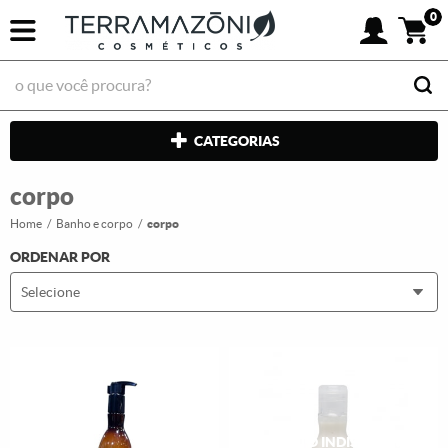
0
CATEGORIAS
corpo
Home
Banho e corpo
corpo
ORDENAR POR
Selecione