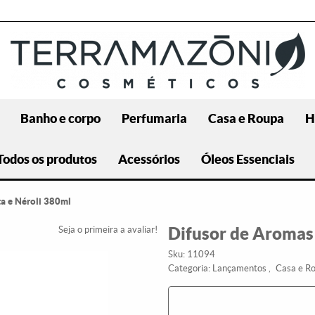
Banho e corpo
Perfumaria
Casa e Roupa
H
Todos os produtos
Acessórios
Óleos Essenciais
a e Néroli 380ml
Difusor de Aromas
Seja o primeira a avaliar!
Sku:
11094
Categoria:
Lançamentos
Casa e R