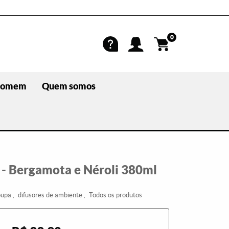
0
omem
Quem somos
 - Bergamota e Néroli 380ml
oupa
difusores de ambiente
Todos os produtos