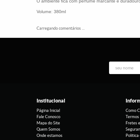
O ambiente fica com perfume marcante e duradour
Volume: 380ml
Carregando comentários ...
Institucional
Infor
Página Inicial
Como C
Fale Conosco
Termos 
Mapa do Site
Fretes 
Quem Somos
Segura
Onde estamos
Politica