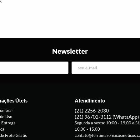
o.
Newsletter
mações Úteis
Atendimento
(21)
2256-2030
omprar
(21)
96702-3112
(WhatsApp)
de Uso
e Entrega
Segunda a sexta: 10:00 - 19:00 e S
nça
10:00 - 15:00
 de Frete Grátis
contato@terramazoniacosmeticos.c