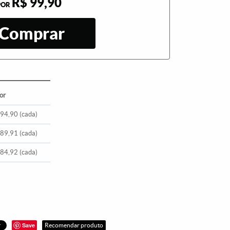
R$ 99,90
POR
Comprar
or
 94,90
(cada)
 89,91
(cada)
 84,92
(cada)
Save
Recomendar produto