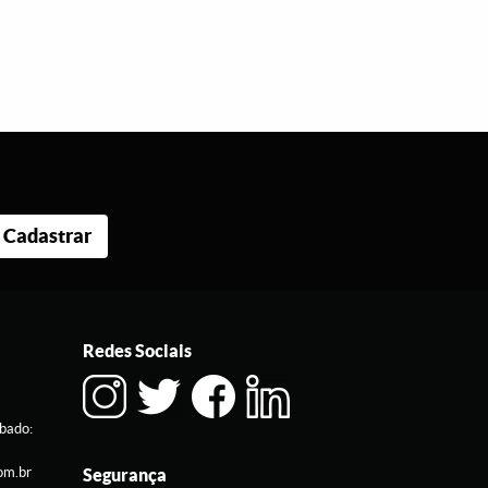
Cadastrar
Redes Sociais
ábado:
om.br
Segurança