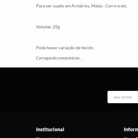
Para ser usado em Armários, Malas , Carro e etc.
Volume: 25g
Pode haver variação de tecido.
Carregando comentários ...
Institucional
Infor