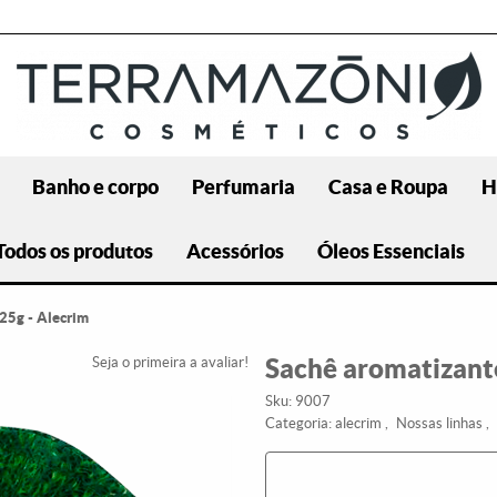
Banho e corpo
Perfumaria
Casa e Roupa
H
Todos os produtos
Acessórios
Óleos Essenciais
25g - Alecrim
Sachê aromatizant
Seja o primeira a avaliar!
Sku:
9007
Categoria:
alecrim
Nossas linhas