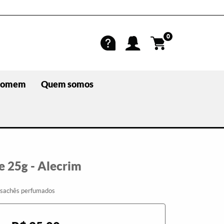
0
omem
Quem somos
e 25g - Alecrim
sachês perfumados