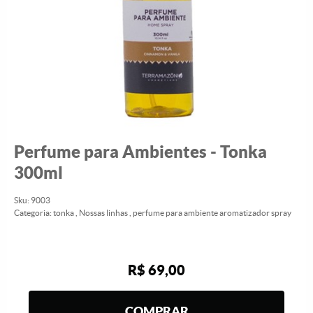
Perfume para Ambientes - Tonka
300ml
Sku:
9003
Categoria:
tonka
,
Nossas linhas
,
perfume para ambiente aromatizador spray
R$ 69,00
COMPRAR